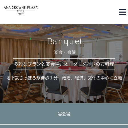
Banquet
宴会・会議
多彩なプランと宴会場、オーダーメイドのお料理
地下鉄さっぽろ駅徒歩１分 政治、経済、文化の中心に立地
宴会場