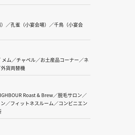
場）／孔雀（小宴会場）／千鳥（小宴会
 メム／チャペル／お土産品コーナー／ネ
／外貨両替機
EIGHBOUR Roast & Brew／脱毛サロン／
ロン／フィットネスルーム／コンビニエン
所