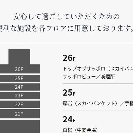
安心して過ごしていただくための
便利な施設を各フロアに用意しております
26
F
トップオブサッポロ（スカイバン
サッポロビュー／喫煙所
25
F
藻岩（スカイバンケット）／手
24
F
白楊（中宴会場）