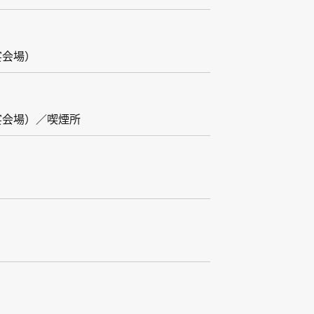
宴会場）
宴会場）／喫煙所
）