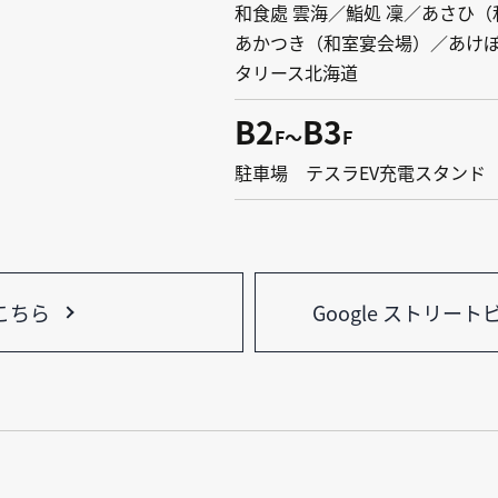
和食處 雲海／鮨処 凜／あさひ
あかつき（和室宴会場）／あけ
タリース北海道
B2
B3
F～
F
駐車場 テスラEV充電スタンド
こちら
Google ストリー