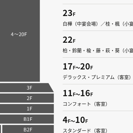
23
F
白樺（中宴会場）／桂・楓（小
22
F
柏・鈴蘭・楡・藤・萩・葵（小
17
20
F～
F
デラックス・プレミアム（客室
11
16
F～
F
コンフォート（客室）
4
10
F～
F
スタンダード（客室）