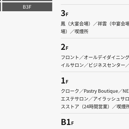
3
F
鳳（大宴会場）／祥雲（中宴会
場）／喫煙所
2
F
フロント／オールデイダイニング
イルサロン／ビジネスセンター
1
F
クローク／Pastry Boutique／N
エステサロン／アイラッシュサ
スストア（24時間営業）／喫煙
B1
F