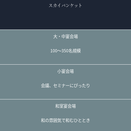
スカイバンケット
大・中宴会場
100～350名規模
小宴会場
会議、セミナーにぴったり
和室宴会場
和の雰囲気で和むひととき