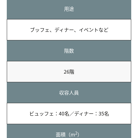
用途
ブッフェ、ディナー、イベントなど
階数
26階
収容人員
ビュッフェ：40名／ディナー：35名
2
面積（m
）