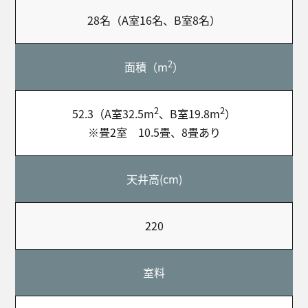
28名（A室16名、B室8名）
2
面積（m
）
2
2
52.3（A室32.5m
、B室19.8m
）
※畳2室 10.5畳、8畳あり
天井高(cm)
220
室料