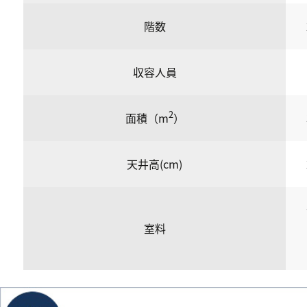
階数
収容人員
2
面積（m
）
天井高(cm)
室料