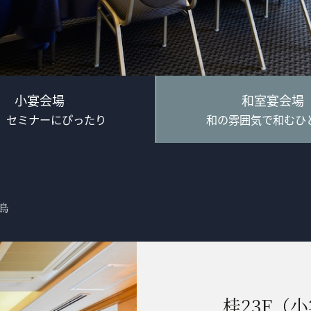
小宴会場
和室宴会場
、セミナーにぴったり
和の雰囲気で和むひ
鳥
桂23F（