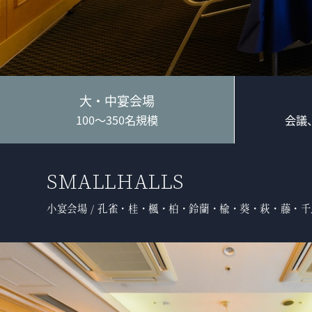
大・中宴会場
100～350名規模
会議
SMALLHALLS
小宴会場 / 孔雀・桂・楓・柏・鈴蘭・楡・葵・萩・藤・千