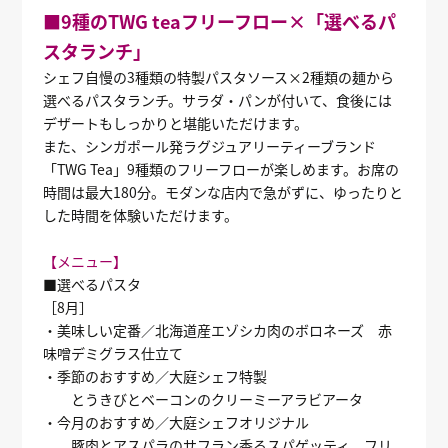
■9種のTWG teaフリーフロー×「選べるパ
スタランチ」
シェフ自慢の3種類の特製パスタソース×2種類の麺から
選べるパスタランチ。サラダ・パンが付いて、食後には
デザートもしっかりと堪能いただけます。
また、シンガポール発ラグジュアリーティーブランド
「TWG Tea」9種類のフリーフローが楽しめます。お席の
時間は最大180分。モダンな店内で急がずに、ゆったりと
した時間を体験いただけます。
【メニュー】
■選べるパスタ
［8月］
・美味しい定番／北海道産エゾシカ肉のボロネーズ 赤
味噌デミグラス仕立て
・季節のおすすめ／大庭シェフ特製
とうきびとベーコンのクリーミーアラビアータ
・今月のおすすめ／大庭シェフオリジナル
豚肉とアスパラのサフラン香るスパゲッティ フリ