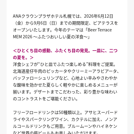
ANAクラウンプラザホテル札幌では、2026年6月12日
（金）から9月6日（日）までの期間限定、ビアテラスを
オープンいたします。今年のテーマは「Beer Terrace
MEM 2026 ～ふたつおいしい夏の洋食～」
＜ひとくち目の感動、ふたくち目の発見。一皿に、二つ
の夏を。＞
洋食シェフが“ひと皿でふたつ楽しめる”料理をご提案。
北海道産仔牛肉のピッカータやクリーミーアラビアータ、
バッファローシュリンプなど、心地よい辛みやさわやか
な酸味を効かせた夏らしく軽やかに楽しめるメニューが
揃います。デザートまでこだわった、彩り豊かな味わい
のコントラストをご堪能ください。
フリーフロードリンクは50種類以上。アサヒスーパード
ライやスパークリングワイン、カクテルに加え、ノンア
ルコールドリンクもご用意。ブルームーンやハイネケン
など世界の瓶ビールもお楽しみいただけます。