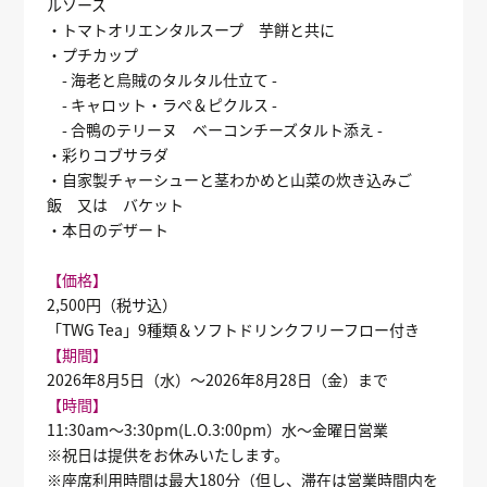
ルソース
・トマトオリエンタルスープ 芋餅と共に
・プチカップ
- 海老と烏賊のタルタル仕立て -
- キャロット・ラぺ＆ピクルス -
- 合鴨のテリーヌ ベーコンチーズタルト添え -
・彩りコブサラダ
・自家製チャーシューと茎わかめと山菜の炊き込みご
飯 又は バケット
・本日のデザート
【価格】
2,500円（税サ込）
「TWG Tea」9種類＆ソフトドリンクフリーフロー付き
【期間】
2026年8月5日（水）〜2026年8月28日（金）まで
【時間】
11:30am～3:30pm(L.O.3:00pm）水～金曜日営業
※祝日は提供をお休みいたします。
※座席利用時間は最大180分（但し、滞在は営業時間内を