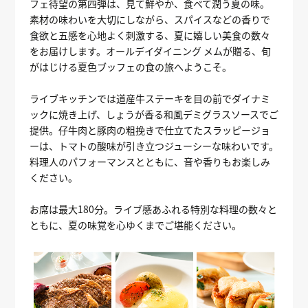
フェ待望の第四弾は、見て鮮やか、食べて潤う夏の味。
素材の味わいを大切にしながら、スパイスなどの香りで
食欲と五感を心地よく刺激する、夏に嬉しい美食の数々
をお届けします。オールデイダイニング メムが贈る、旬
がはじける夏色ブッフェの食の旅へようこそ。
ライブキッチンでは道産牛ステーキを目の前でダイナミ
ックに焼き上げ、しょうが香る和風デミグラスソースでご
提供。仔牛肉と豚肉の粗挽きで仕立てたスラッピージョ
ーは、トマトの酸味が引き立つジューシーな味わいです。
料理人のパフォーマンスとともに、音や香りもお楽しみ
ください。
お席は最大180分。ライブ感あふれる特別な料理の数々と
ともに、夏の味覚を心ゆくまでご堪能ください。