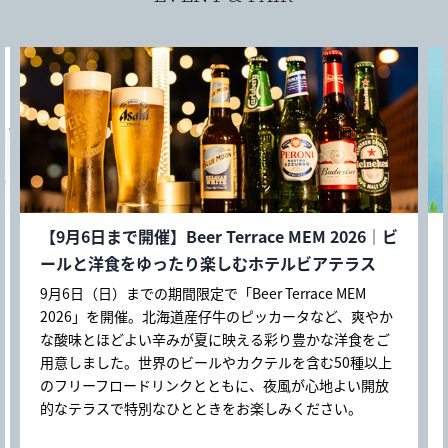
【8・9月開催】新作アフタヌーンティー Little
farm ～動物たちのティーパーティー～
季節ごとのテーマで、旬の美味しさと心満たされるひと
ときをお届けするANAクラウンプラザホテル札幌のアフ
タヌーンティー。今回のテーマは「Little farm ～動物た
ちのティーパーティー～」。青空のもと、小さな農場で
過ごす動物たちをモチーフにしたスイーツが登場しま
す。