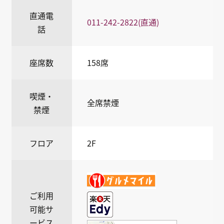
直通電
011-242-2822(直通)
話
座席数
158席
喫煙・
全席禁煙
禁煙
フロア
2F
ご利用
可能サ
ービス